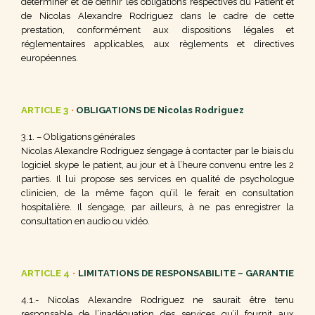
déterminer et de définir les obligations respectives du Patient et
de Nicolas
Alexandre
Rodriguez dans le cadre de cette
prestation, conformément aux dispositions légales et
réglementaires applicables, aux règlements et directives
européennes.
ARTICLE 3
•
OBLIGATIONS DE Nicolas Rodriguez
3.1. – Obligations générales
Nicolas
Alexandre
Rodriguez s’engage à contacter par le biais du
logiciel skype le patient, au jour et à l’heure convenu entre les 2
parties. Il lui propose ses services en qualité de psychologue
clinicien, de la même façon qu’il le ferait en consultation
hospitalière. Il s’engage, par ailleurs, à ne pas enregistrer la
consultation en audio ou vidéo.
ARTICLE 4
•
LIMITATIONS DE RESPONSABILITE – GARANTIE
4.1.- Nicolas
Alexandre
Rodriguez ne saurait être tenu
responsable de l’inadéquation des services qu’il fournit aux